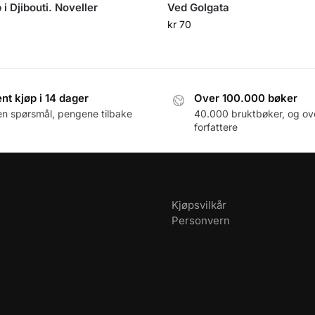
 i Djibouti. Noveller
Ved Golgata
kr
70
nt kjøp i 14 dager
Over 100.000 bøker
en spørsmål, pengene tilbake
40.000 bruktbøker, og ov
forfattere
Kjøpsvilkår
Personvern