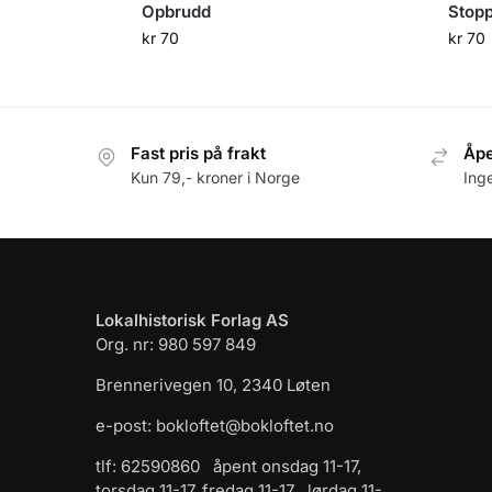
Opbrudd
Stopp
kr
70
kr
70
Fast pris på frakt
Åpe
Kun 79,- kroner i Norge
Ing
Lokalhistorisk Forlag AS
Org. nr: 980 597 849
Brennerivegen 10, 2340 Løten
e-post: bokloftet@bokloftet.no
tlf: 62590860 åpent onsdag 11-17,
torsdag 11-17, fredag 11-17 , lørdag 11-