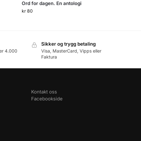
Ord for dagen. En antologi
kr
80
Sikker og trygg betaling
er 4.000
Visa, MasterCard, Vipps eller
Faktura
Kontakt oss
Facebookside