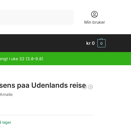
Søk
Min bruker
kr
0
0
engt i uke 32 (3.8-9.8)
rsens paa Udenlands reise
 Amalie
å lager