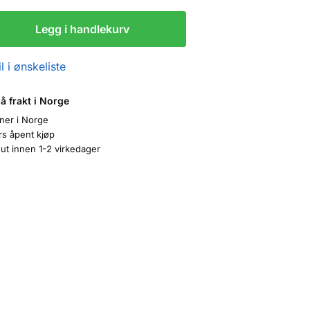
Legg i handlekurv
l i ønskeliste
på frakt i Norge
oner i Norge
rs åpent kjøp
ut innen 1-2 virkedager