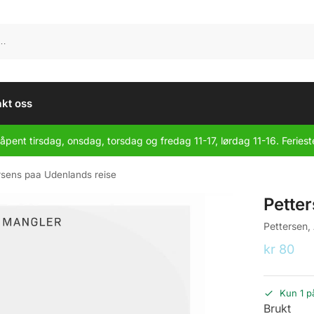
kt oss
åpent tirsdag, onsdag, torsdag og fredag 11-17, lørdag 11-16. Feriest
rsens paa Udenlands reise
Pette
Pettersen,
kr
80
Kun 1 p
Brukt