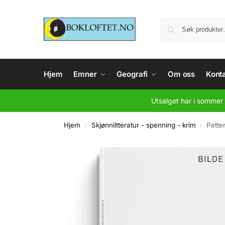
Hjem
Emner
Geografi
Om oss
Konta
Utsalget har i sommer 
Hjem
Skjønnlitteratur - spenning - krim
Pette
/
/