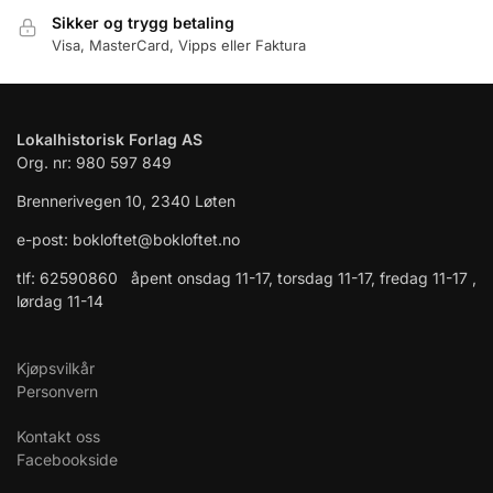
Sikker og trygg betaling
Visa, MasterCard, Vipps eller Faktura
Lokalhistorisk Forlag AS
Org. nr: 980 597 849
Brennerivegen 10, 2340 Løten
e-post: bokloftet@bokloftet.no
tlf: 62590860 åpent onsdag 11-17, torsdag 11-17, fredag 11-17 ,
lørdag 11-14
Kjøpsvilkår
Personvern
Kontakt oss
Facebookside