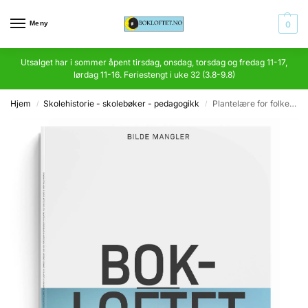
Meny
0
Utsalget har i sommer åpent tirsdag, onsdag, torsdag og fredag 11-17,
lørdag 11-16. Feriestengt i uke 32 (3.8-9.8)
Hjem
Skolehistorie - skolebøker - pedagogikk
Plantelære for folkeskolen
/
/