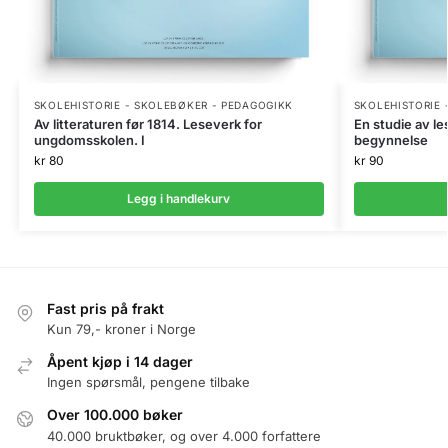
SKOLEHISTORIE - SKOLEBØKER - PEDAGOGIKK
SKOLEHISTORIE 
Av litteraturen før 1814. Leseverk for
En studie av 
ungdomsskolen. I
begynnelse
kr
80
kr
90
Legg i handlekurv
Fast pris på frakt
Kun 79,- kroner i Norge
Åpent kjøp i 14 dager
Ingen spørsmål, pengene tilbake
Over 100.000 bøker
40.000 bruktbøker, og over 4.000 forfattere