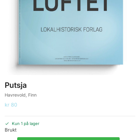
Putsja
Havrevold, Finn
kr
80
Kun 1 på lager
Brukt