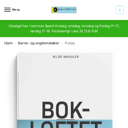
Meny
0
Utsalget har i sommer åpent tirsdag, onsdag, torsdag og fredag 11-17,
lørdag 11-16. Feriestengt i uke 32 (3.8-9.8)
Hjem
Barne- og ungdomsbøker
Putsja
/
/