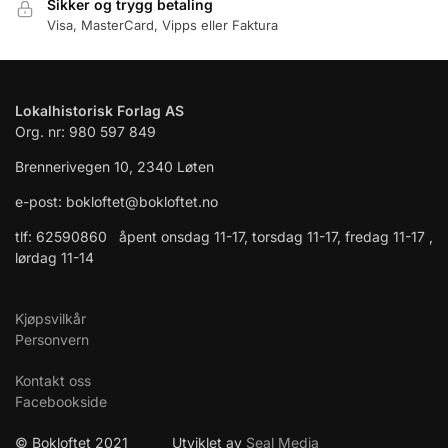
Sikker og trygg betaling
Visa, MasterCard, Vipps eller Faktura
Lokalhistorisk Forlag AS
Org. nr: 980 597 849
Brennerivegen 10, 2340 Løten
e-post: bokloftet@bokloftet.no
tlf: 62590860 åpent onsdag 11-17, torsdag 11-17, fredag 11-17 ,
lørdag 11-14
Kjøpsvilkår
Personvern
Kontakt oss
Facebookside
© Bokloftet 2021 Utviklet av
Seal Media