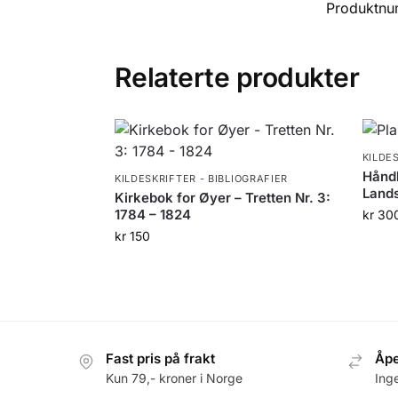
Produktn
Relaterte produkter
KILDE
Håndb
KILDESKRIFTER - BIBLIOGRAFIER
Lands
Kirkebok for Øyer – Tretten Nr. 3:
1784 – 1824
kr
30
kr
150
Fast pris på frakt
Åpe
Kun 79,- kroner i Norge
Ing