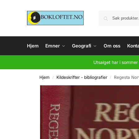
Hjem
Emner
Geografi
Om oss
Konta
Utsalget har i sommer 
Hjem
Kildeskrifter - bibliografier
Regesta Norv
/
/