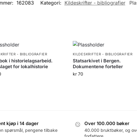
ummer:
162083
Kategori:
Kildeskrifter - bibliografier
Pla
SKRIFTER - BIBLIOGRAFIER
KILDESKRIFTER - BIBLIOGRAFIER
ok i historielagsarbeid.
Statsarkivet i Bergen.
laget for lokalhistorie
Dokumentene forteller
0
kr
70
nt kjøp i 14 dager
Over 100.000 bøker
en spørsmål, pengene tilbake
40.000 bruktbøker, og ov
forfattere