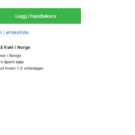
Legg i handlekurv
l i ønskeliste
på frakt i Norge
oner i Norge
rs åpent kjøp
ut innen 1-2 virkedager