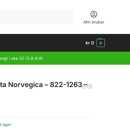
Søk
Min bruker
kr
0
0
engt i uke 32 (3.8-9.8)
ta Norvegica – 822-1263 –
å lager