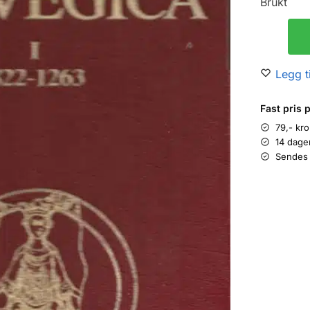
Brukt
Legg ti
Fast pris 
79,- kr
14 dage
Sendes 