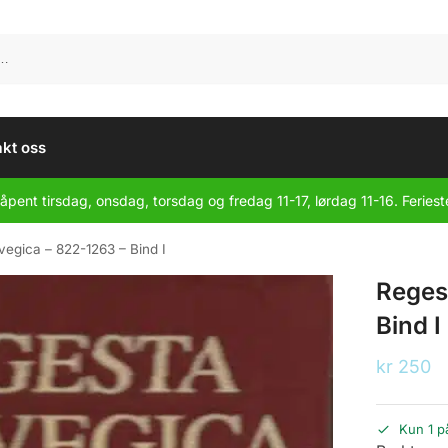
kt oss
åpent tirsdag, onsdag, torsdag og fredag 11-17, lørdag 11-16. Feriest
egica – 822-1263 – Bind I
Reges
Bind I
kr
250
Kun 1 p