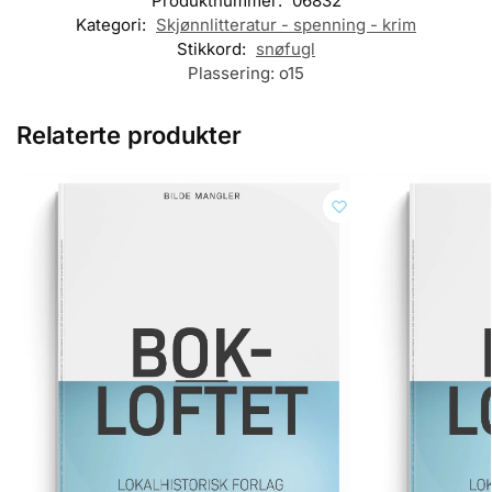
Produktnummer:
06832
Kategori:
Skjønnlitteratur - spenning - krim
Stikkord:
snøfugl
Plassering:
o15
Relaterte produkter