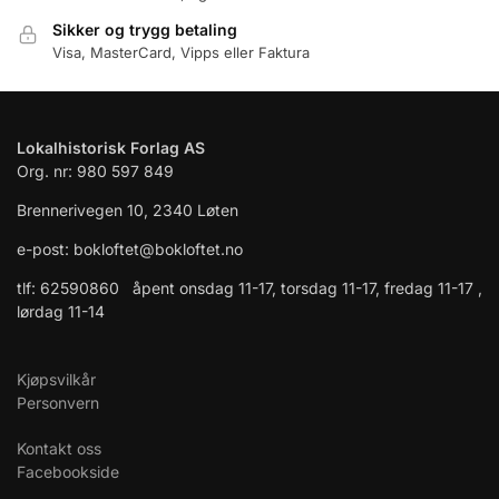
Sikker og trygg betaling
Visa, MasterCard, Vipps eller Faktura
Lokalhistorisk Forlag AS
Org. nr: 980 597 849
Brennerivegen 10, 2340 Løten
e-post: bokloftet@bokloftet.no
tlf: 62590860 åpent onsdag 11-17, torsdag 11-17, fredag 11-17 ,
lørdag 11-14
Kjøpsvilkår
Personvern
Kontakt oss
Facebookside