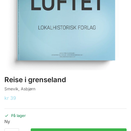
Reise i grenseland
Smevik, Asbjørn
kr
39
På lager
Ny