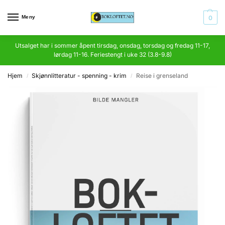
Meny
0
Utsalget har i sommer åpent tirsdag, onsdag, torsdag og fredag 11-17,
lørdag 11-16. Feriestengt i uke 32 (3.8-9.8)
Hjem
Skjønnlitteratur - spenning - krim
Reise i grenseland
/
/