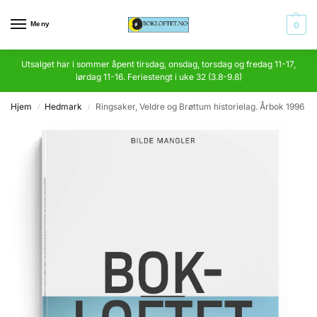
Meny
0
Utsalget har i sommer åpent tirsdag, onsdag, torsdag og fredag 11-17,
lørdag 11-16. Feriestengt i uke 32 (3.8-9.8)
Hjem
Hedmark
Ringsaker, Veldre og Brøttum historielag. Årbok 1996
/
/