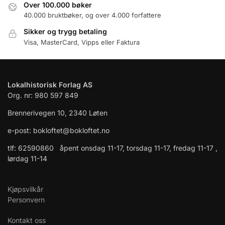
Over 100.000 bøker
40.000 bruktbøker, og over 4.000 forfattere
Sikker og trygg betaling
Visa, MasterCard, Vipps eller Faktura
Lokalhistorisk Forlag AS
Org. nr: 980 597 849
Brennerivegen 10, 2340 Løten
e-post: bokloftet@bokloftet.no
tlf: 62590860 åpent onsdag 11-17, torsdag 11-17, fredag 11-17 ,
lørdag 11-14
Kjøpsvilkår
Personvern
Kontakt oss