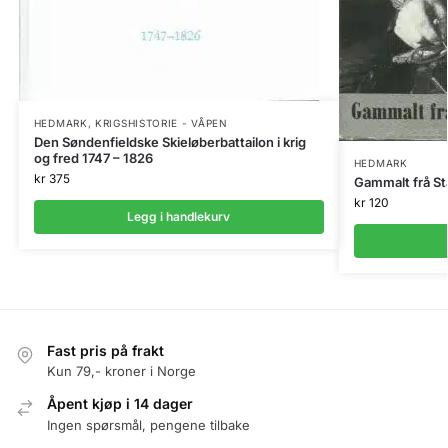
HEDMARK
,
KRIGSHISTORIE - VÅPEN
Den Søndenfieldske Skieløberbattailon i krig
og fred 1747 – 1826
HEDMARK
kr
375
Gammalt frå S
kr
120
Legg i handlekurv
Fast pris på frakt
Kun 79,- kroner i Norge
Åpent kjøp i 14 dager
Ingen spørsmål, pengene tilbake