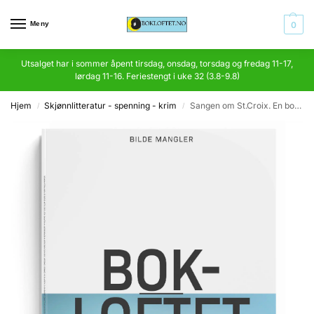
Meny
0
Utsalget har i sommer åpent tirsdag, onsdag, torsdag og fredag 11-17,
lørdag 11-16. Feriestengt i uke 32 (3.8-9.8)
Hjem
Skjønnlitteratur - spenning - krim
Sangen om St.Croix. En bok om en by (1948-55)
/
/