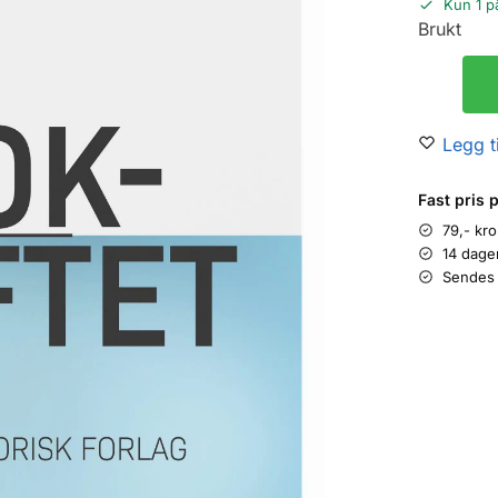
Kun 1 p
Brukt
Legg ti
Fast pris 
79,- kr
14 dage
Sendes 