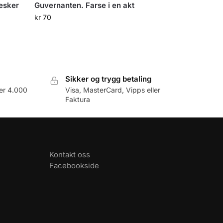
esker
Guvernanten. Farse i en akt
kr
70
Sikker og trygg betaling
er 4.000
Visa, MasterCard, Vipps eller
Faktura
Kontakt oss
Facebookside