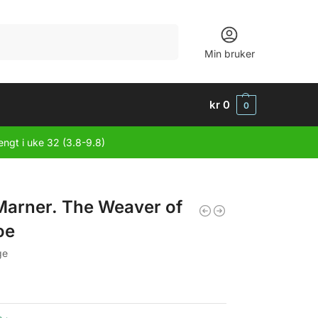
Søk
Min bruker
kr
0
0
engt i uke 32 (3.8-9.8)
 Marner. The Weaver of
oe
ge