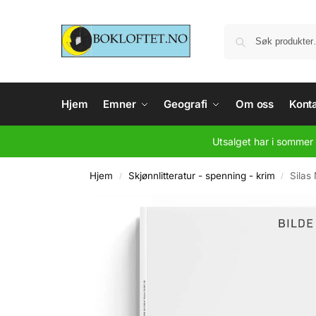
Hjem
Emner
Geografi
Om oss
Konta
Utsalget har i sommer 
Hjem
Skjønnlitteratur - spenning - krim
Silas
/
/