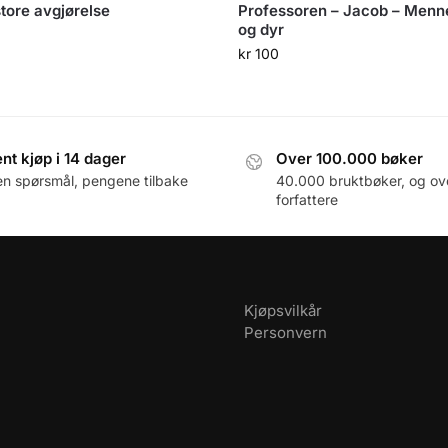
tore avgjørelse
Professoren – Jacob – Menn
og dyr
0
kr
100
nt kjøp i 14 dager
Over 100.000 bøker
en spørsmål, pengene tilbake
40.000 bruktbøker, og ov
forfattere
Kjøpsvilkår
Personvern