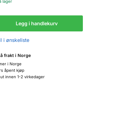
å lager
Legg i handlekurv
l i ønskeliste
på frakt i Norge
oner i Norge
rs åpent kjøp
ut innen 1-2 virkedager