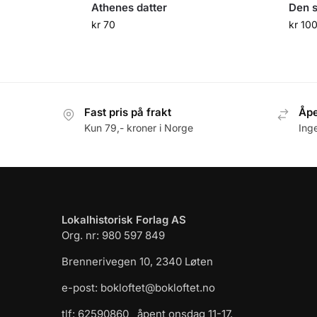
Athenes datter
Den s
kr
70
kr
10
Fast pris på frakt
Åpe
Kun 79,- kroner i Norge
Ing
Lokalhistorisk Forlag AS
Org. nr: 980 597 849
Brennerivegen 10, 2340 Løten
e-post: bokloftet@bokloftet.no
tlf: 62590860 åpent onsdag 11-17,