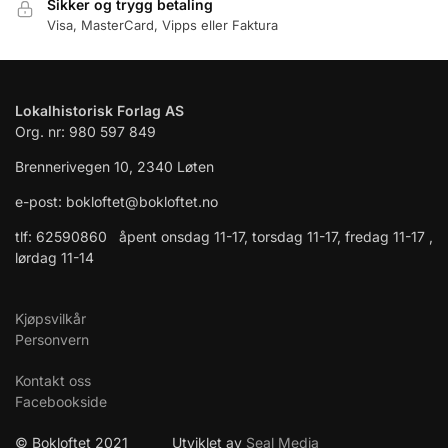
Sikker og trygg betaling
Visa, MasterCard, Vipps eller Faktura
Lokalhistorisk Forlag AS
Org. nr: 980 597 849
Brennerivegen 10, 2340 Løten
e-post: bokloftet@bokloftet.no
tlf: 62590860 åpent onsdag 11-17, torsdag 11-17, fredag 11-17 ,
lørdag 11-14
Kjøpsvilkår
Personvern
Kontakt oss
Facebookside
© Bokloftet 2021 Utviklet av
Seal Media