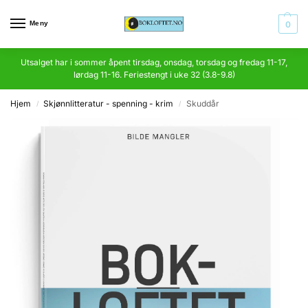
Meny
0
Utsalget har i sommer åpent tirsdag, onsdag, torsdag og fredag 11-17,
lørdag 11-16. Feriestengt i uke 32 (3.8-9.8)
Hjem
Skjønnlitteratur - spenning - krim
Skuddår
/
/