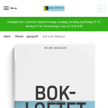
Meny
0
Utsalget har i sommer åpent tirsdag, onsdag, torsdag og fredag 11-17,
lørdag 11-16. Feriestengt i uke 32 (3.8-9.8)
Hjem
Reiser - geografi
Sol over Malaya
/
/