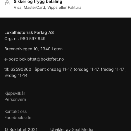
Sikker og trygg betaling
Visa, MasterCard, Vipps eller Faktura
Lokalhistorisk Forlag AS
Org. nr: 980 597 849
Brennerivegen 10, 2340 Løten
e-post: bokloftet@bokloftet.no
tlf: 62590860 åpent onsdag 11-17, torsdag 11-17, fredag 11-17 ,
lørdag 11-14
Kjøpsvilkår
Personvern
Kontakt oss
Facebookside
© Bokloftet 2021 Utviklet av
Seal Media