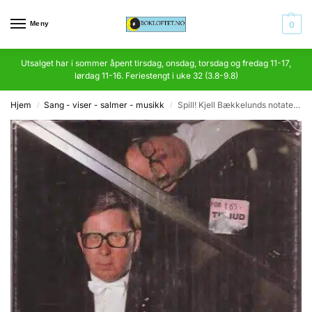
Meny
0
Utsalget har i sommer åpent tirsdag, onsdag, torsdag og fredag 11-17,
lørdag 11-16. Feriestengt i uke 32 (3.8-9.8)
Hjem
Sang - viser - salmer - musikk
Spill! Kjell Bækkelunds notater fra et uryddig liv
/
/