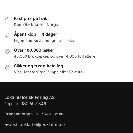
Fast pris på frakt
Kun 79,- kroner i Norge
Åpent kjøp i 14 dager
Ingen spørsmål, pengene tilbake
Over 100.000 bøker
40.000 bruktbøker, og over 4.000 forfattere
Sikker og trygg betaling
Visa, MasterCard, Vipps eller Faktura
Lokalhistorisk Forlag AS
Org. nr: 980 597 849
Brennerivegen 10, 2340 Løten
e-post: bokloftet@bokloftet.no