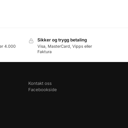
Sikker og trygg betaling
er 4.000
Visa, MasterCard, Vipps eller
Faktura
Kontakt oss
Facebookside