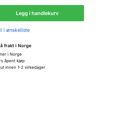
Legg i handlekurv
l i ønskeliste
på frakt i Norge
oner i Norge
rs åpent kjøp
ut innen 1-2 virkedager