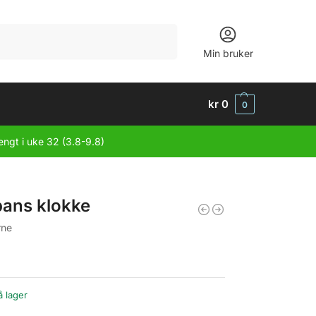
Søk
Min bruker
kr
0
0
engt i uke 32 (3.8-9.8)
bans klokke
rne
å lager