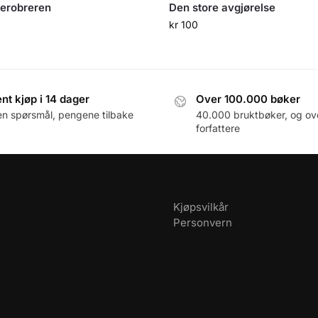
 erobreren
Den store avgjørelse
kr
100
nt kjøp i 14 dager
Over 100.000 bøker
en spørsmål, pengene tilbake
40.000 bruktbøker, og ov
forfattere
Kjøpsvilkår
Personvern