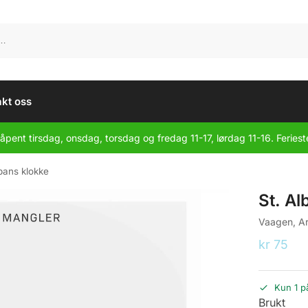
kt oss
åpent tirsdag, onsdag, torsdag og fredag 11-17, lørdag 11-16. Feriest
lbans klokke
St. Al
Vaagen, A
kr
75
Kun 1 p
Brukt