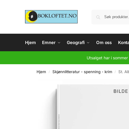
Hjem
Emner
Geografi
Om oss
Konta
Utsalget har i sommer 
Hjem
Skjønnlitteratur - spenning - krim
St. A
/
/