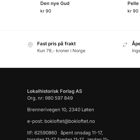
Den nye Gud
Pelle
kr
90
kr
90
Fast pris på frakt
Åpe
Kun 79,- kroner i Norge
Ing
Lokalhistorisk Forlag AS
Org. nr: 980 597 849
Brennerivegen 10, 2340 Løten
e-post: bokloftet@bokloftet.no
tlf: 62590860 åpent onsdag 11-17,
torsdag 11-17, fredag 11-17 , lørdag 11-