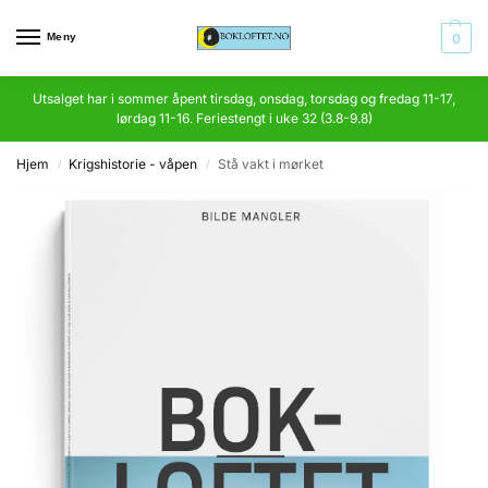
Meny
0
Utsalget har i sommer åpent tirsdag, onsdag, torsdag og fredag 11-17,
lørdag 11-16. Feriestengt i uke 32 (3.8-9.8)
Hjem
Krigshistorie - våpen
Stå vakt i mørket
/
/