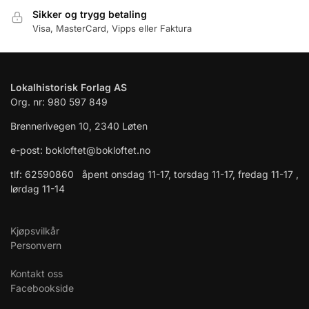
Sikker og trygg betaling
Visa, MasterCard, Vipps eller Faktura
Lokalhistorisk Forlag AS
Org. nr: 980 597 849
Brennerivegen 10, 2340 Løten
e-post: bokloftet@bokloftet.no
tlf: 62590860 åpent onsdag 11-17, torsdag 11-17, fredag 11-17 ,
lørdag 11-14
Kjøpsvilkår
Personvern
Kontakt oss
Facebookside