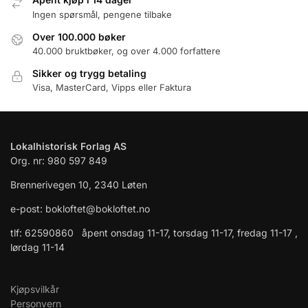
Ingen spørsmål, pengene tilbake
Over 100.000 bøker
40.000 bruktbøker, og over 4.000 forfattere
Sikker og trygg betaling
Visa, MasterCard, Vipps eller Faktura
Lokalhistorisk Forlag AS
Org. nr: 980 597 849
Brennerivegen 10, 2340 Løten
e-post: bokloftet@bokloftet.no
tlf: 62590860 åpent onsdag 11-17, torsdag 11-17, fredag 11-17 ,
lørdag 11-14
Kjøpsvilkår
Personvern