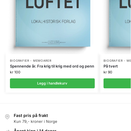
BIOGRAFIER - MEMOARER
BIOGRAFIER - 
Spennende år. Fra krig til krig med ord og penn
På tvert
kr
100
kr
90
Legg i handlekurv
Fast pris på frakt
Kun 79,- kroner i Norge
Åpent kjøp i 14 dager