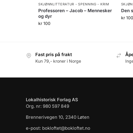
SKJØNNLITTERATUR - SPENNING - KRIM
SKJØN
Professoren – Jacob – Mennesker
Den s
og dyr
kr
10
kr
100
Fast pris på frakt
Åpe
Kun 79,- kroner i Norge
Ing
Lokalhistorisk Forlag AS
Org. nr: 980 597 849
Brennerivegen 10, 2340 Løten
e-post: bokloftet@bokloftet.no