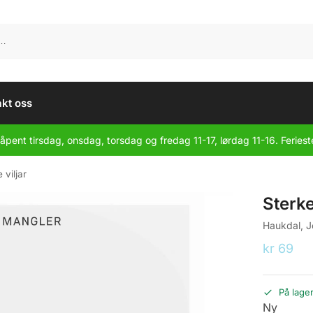
kt oss
åpent tirsdag, onsdag, torsdag og fredag 11-17, lørdag 11-16. Feriest
 viljar
Sterke
Haukdal, J
kr
69
På lage
Ny