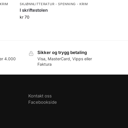
 KRIM
SKJØNNLITTERATUR - SPENNING - KRIM
I skriftestolen
kr
70
Sikker og trygg betaling
er 4.000
Visa, MasterCard, Vipps eller
Faktura
Kontakt oss
Facebookside