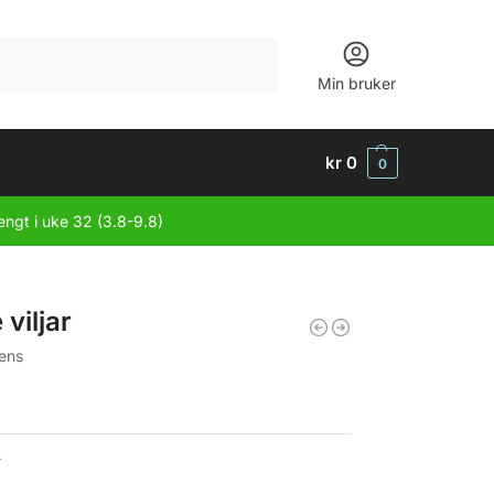
Søk
Min bruker
kr
0
0
engt i uke 32 (3.8-9.8)
 viljar
ens
r