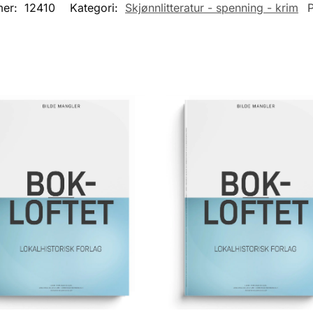
mer:
12410
Kategori:
Skjønnlitteratur - spenning - krim
P