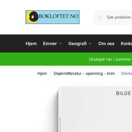
Hjem
Emner
Geografi
Om oss
Konta
Utsalget har i sommer 
Hjem
Skjønnlitteratur - spenning - krim
Sterke
/
/