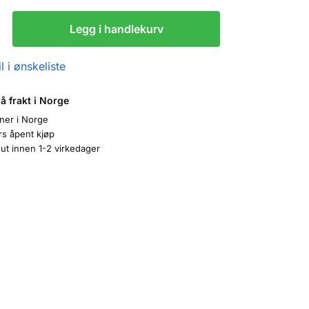
Legg i handlekurv
l i ønskeliste
på frakt i Norge
oner i Norge
rs åpent kjøp
ut innen 1-2 virkedager