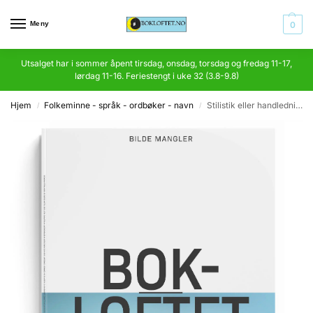
Meny
0
Utsalget har i sommer åpent tirsdag, onsdag, torsdag og fredag 11-17,
lørdag 11-16. Feriestengt i uke 32 (3.8-9.8)
Hjem
Folkeminne - språk - ordbøker - navn
Stilistik eller handledning i skriftlig framställning
/
/