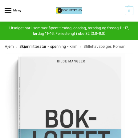
Meny
0
Utsalget har i sommer åpent tirsdag, onsdag, torsdag og fredag 11-17,
lørdag 11-16. Feriestengt i uke 32 (3.8-9.8)
Hjem
Skjønnlitteratur - spenning - krim
Stillehavsbølger. Roman
/
/