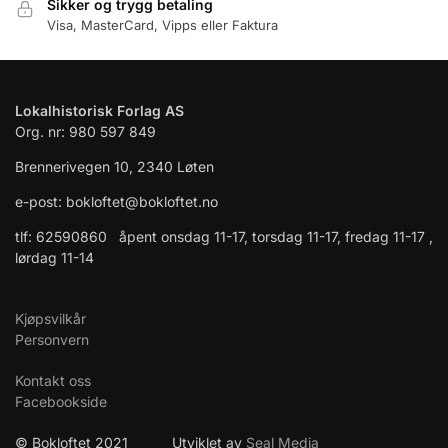
Sikker og trygg betaling
Visa, MasterCard, Vipps eller Faktura
Lokalhistorisk Forlag AS
Org. nr: 980 597 849
Brennerivegen 10, 2340 Løten
e-post: bokloftet@bokloftet.no
tlf: 62590860 åpent onsdag 11-17, torsdag 11-17, fredag 11-17 ,
lørdag 11-14
Kjøpsvilkår
Personvern
Kontakt oss
Facebookside
© Bokloftet 2021 Utviklet av
Seal Media