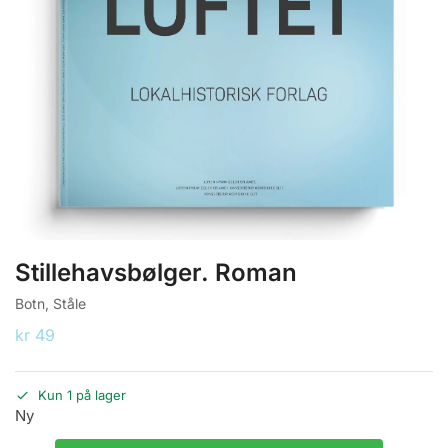
Stillehavsbølger. Roman
Botn, Ståle
kr
49
Kun 1 på lager
Ny