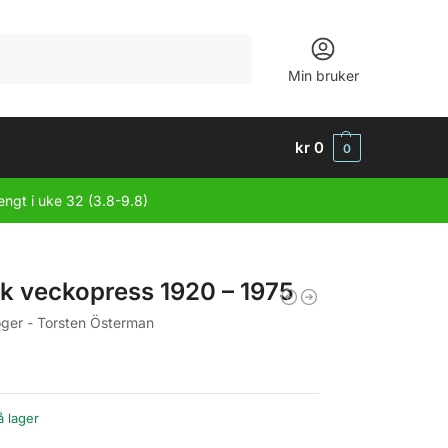
Søk
Min bruker
kr
0
0
engt i uke 32 (3.8-9.8)
k veckopress 1920 – 1975
ger - Torsten Österman
å lager