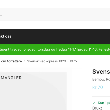
kt oss
åpent tirsdag, onsdag, torsdag og fredag 11-17, lørdag 11-16. Feriest
r om forfattere
Svensk veckopress 1920 – 1975
/
Svens
Bernow, Ro
kr
70
Kun 1 p
Brukt