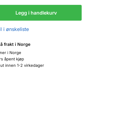
Legg i handlekurv
l i ønskeliste
på frakt i Norge
oner i Norge
rs åpent kjøp
ut innen 1-2 virkedager