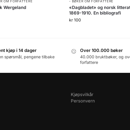
ER OM FORFATTERE
- BØKER OM FORFATTERE
ik Wergeland
«Dagbladet» og norsk littera
1869-1910. En bibliografi
0
kr
100
nt kjøp i 14 dager
Over 100.000 bøker
en spørsmål, pengene tilbake
40.000 bruktbøker, og ov
forfattere
Kjøpsvilkår
Personvern