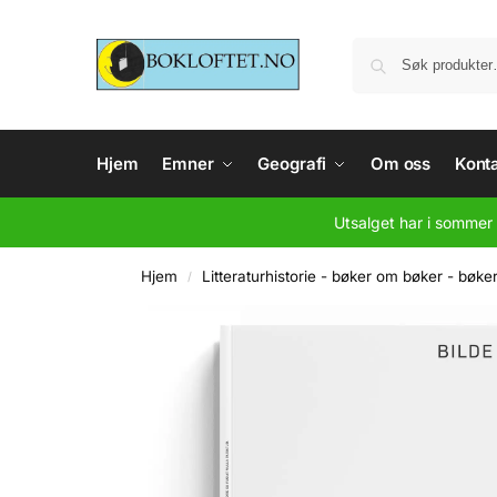
Hjem
Emner
Geografi
Om oss
Konta
Utsalget har i sommer 
Hjem
Litteraturhistorie - bøker om bøker - bøke
/