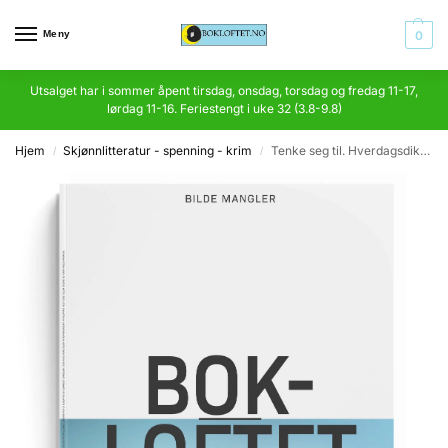
Meny
0
Utsalget har i sommer åpent tirsdag, onsdag, torsdag og fredag 11-17,
lørdag 11-16. Feriestengt i uke 32 (3.8-9.8)
Hjem
Skjønnlitteratur - spenning - krim
Tenke seg til. Hverdagsdikt for Kari og Ola
/
/