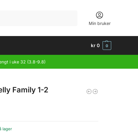
Søk
Min bruker
kr
0
0
engt i uke 32 (3.8-9.8)
lly Family 1-2
å lager