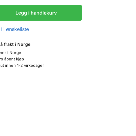
Legg i handlekurv
l i ønskeliste
på frakt i Norge
oner i Norge
rs åpent kjøp
ut innen 1-2 virkedager