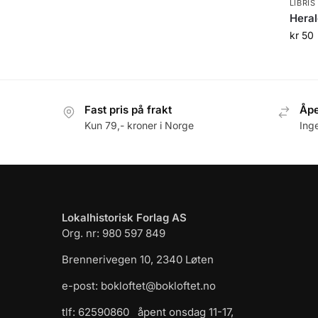
LIBRIS
Heral
kr
50
Fast pris på frakt
Åpe
Kun 79,- kroner i Norge
Ing
Lokalhistorisk Forlag AS
Org. nr: 980 597 849
Brennerivegen 10, 2340 Løten
e-post: bokloftet@bokloftet.no
tlf: 62590860 åpent onsdag 11-17,