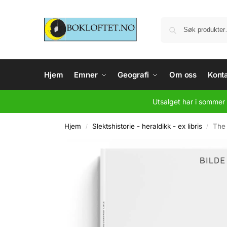
Hjem
Emner
Geografi
Om oss
Konta
Utsalget har i sommer 
Hjem
Slektshistorie - heraldikk - ex libris
The 
/
/