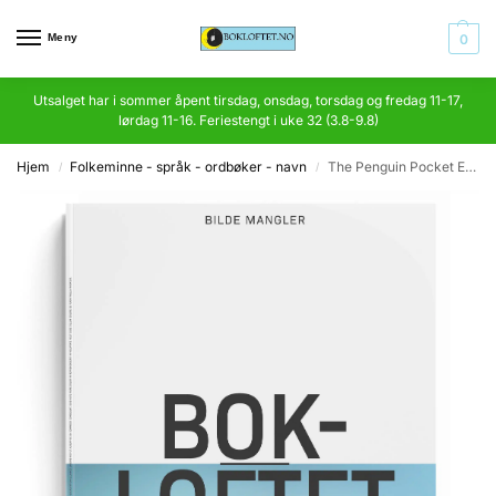
Meny
0
Utsalget har i sommer åpent tirsdag, onsdag, torsdag og fredag 11-17,
lørdag 11-16. Feriestengt i uke 32 (3.8-9.8)
Hjem
Folkeminne - språk - ordbøker - navn
The Penguin Pocket English Dictionary
/
/