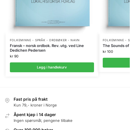
FOLKEMINNE - SPRÅK - ORDBØKER - NAVN
FOLKEMINNE - S
Fransk – norsk ordbok. Rev. utg. ved Line
The Sounds of 
Dedichen Pedersen
kr
100
kr
90
Legg i handlekurv
Fast pris på frakt
Kun 79,- kroner i Norge
Åpent kjøp i 14 dager
Ingen spørsmål, pengene tilbake
Over 100.000 bøker