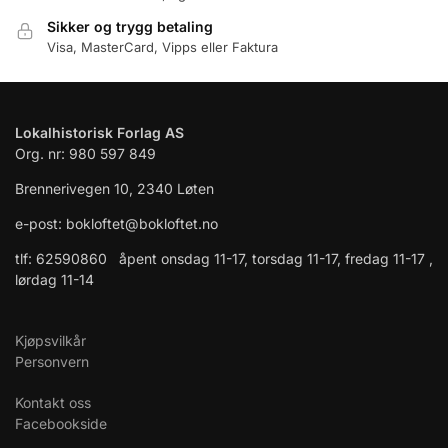
Sikker og trygg betaling
Visa, MasterCard, Vipps eller Faktura
Lokalhistorisk Forlag AS
Org. nr: 980 597 849
Brennerivegen 10, 2340 Løten
e-post: bokloftet@bokloftet.no
tlf: 62590860 åpent onsdag 11-17, torsdag 11-17, fredag 11-17 ,
lørdag 11-14
Kjøpsvilkår
Personvern
Kontakt oss
Facebookside