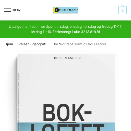
Meny
0
Utsalget har i sommer åpent tirsdag, onsdag, torsdag og fredag 11-17,
lørdag 11-16. Feriestengt i uke 32 (3.8-9.8)
Hjem
Reiser - geografi
The World of Islamic Civilazation
/
/