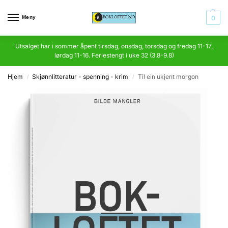
Meny
0
Utsalget har i sommer åpent tirsdag, onsdag, torsdag og fredag 11-17,
lørdag 11-16. Feriestengt i uke 32 (3.8-9.8)
Hjem
Skjønnlitteratur - spenning - krim
Til ein ukjent morgon
/
/