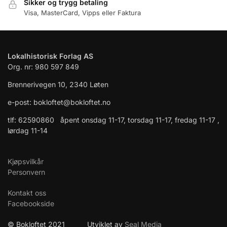
Sikker og trygg betaling
Visa, MasterCard, Vipps eller Faktura
Lokalhistorisk Forlag AS
Org. nr: 980 597 849
Brennerivegen 10, 2340 Løten
e-post: bokloftet@bokloftet.no
tlf: 62590860 åpent onsdag 11-17, torsdag 11-17, fredag 11-17 ,
lørdag 11-14
Kjøpsvilkår
Personvern
Kontakt oss
Facebookside
© Bokloftet 2021 Utviklet av
Seal Media