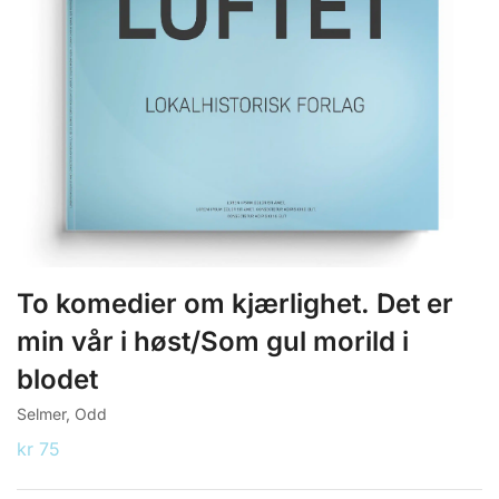
To komedier om kjærlighet. Det er
min vår i høst/Som gul morild i
blodet
Selmer, Odd
kr
75