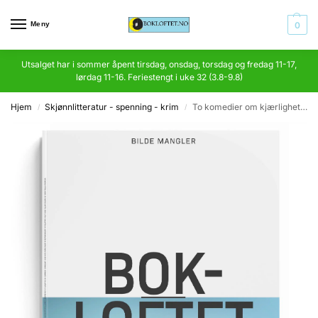
Meny
0
Utsalget har i sommer åpent tirsdag, onsdag, torsdag og fredag 11-17,
lørdag 11-16. Feriestengt i uke 32 (3.8-9.8)
Hjem
Skjønnlitteratur - spenning - krim
To komedier om kjærlighet. Det er min vår i høst/Som gul morild i blodet
/
/