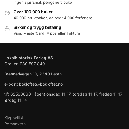
Ingen spørsmål, pengene tilbake
Over 100.000 bøker
40.000 bruktbøker, og over 4.000 forfattere
Sikker og trygg betaling
Visa, MasterCard, Vipps eller Faktura
Lokalhistorisk Forlag AS
Org. nr: 980 597 849
Brennerivegen 10, 2340 Løten
e-post: bokloftet@bokloftet.no
tlf: 62590860 åpent onsdag 11-17, torsdag 11-17, fredag 11-17 ,
lørdag 11-14
Kjøpsvilkår
Personvern