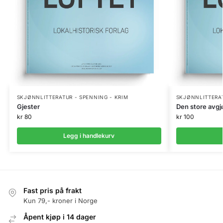
SKJØNNLITTERATUR - SPENNING - KRIM
SKJØNNLITTERAT
Gjester
Den store avgj
kr
80
kr
100
Legg i handlekurv
Fast pris på frakt
Kun 79,- kroner i Norge
Åpent kjøp i 14 dager