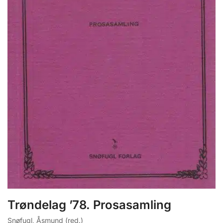
Trøndelag ’78. Prosasamling
Snøfugl, Åsmund (red.)