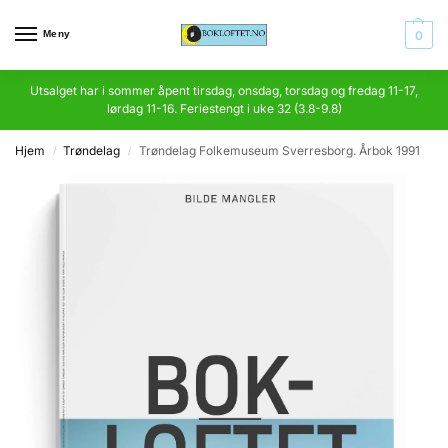
Meny
0
Utsalget har i sommer åpent tirsdag, onsdag, torsdag og fredag 11-17,
lørdag 11-16. Feriestengt i uke 32 (3.8-9.8)
Hjem
Trøndelag
Trøndelag Folkemuseum Sverresborg. Årbok 1991
/
/