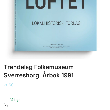
Trøndelag Folkemuseum
Sverresborg. Årbok 1991
kr
60
På lager
Ny