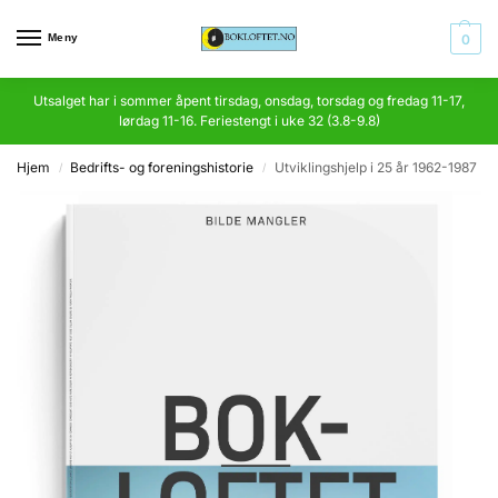
Meny
0
Utsalget har i sommer åpent tirsdag, onsdag, torsdag og fredag 11-17,
lørdag 11-16. Feriestengt i uke 32 (3.8-9.8)
Hjem
Bedrifts- og foreningshistorie
Utviklingshjelp i 25 år 1962-1987
/
/