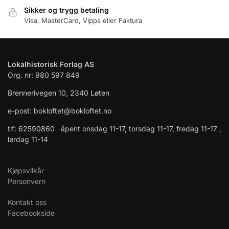
Sikker og trygg betaling
Visa, MasterCard, Vipps eller Faktura
Lokalhistorisk Forlag AS
Org. nr: 980 597 849
Brennerivegen 10, 2340 Løten
e-post: bokloftet@bokloftet.no
tlf: 62590860 åpent onsdag 11-17, torsdag 11-17, fredag 11-17 ,
lørdag 11-14
Kjøpsvilkår
Personvern
Kontakt oss
Facebookside