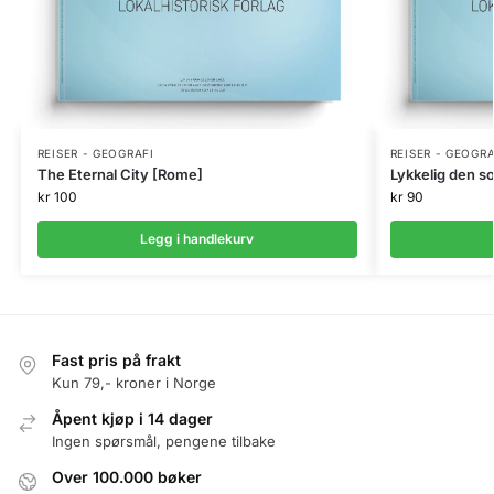
REISER - GEOGRAFI
REISER - GEOGRA
The Eternal City [Rome]
Lykkelig den so
kr
100
kr
90
Legg i handlekurv
Fast pris på frakt
Kun 79,- kroner i Norge
Åpent kjøp i 14 dager
Ingen spørsmål, pengene tilbake
Over 100.000 bøker