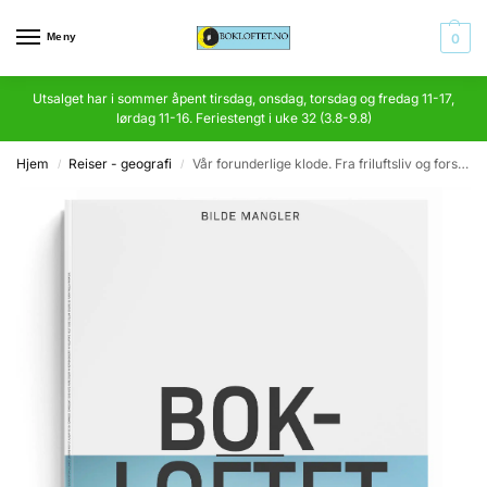
Meny
0
Utsalget har i sommer åpent tirsdag, onsdag, torsdag og fredag 11-17,
lørdag 11-16. Feriestengt i uke 32 (3.8-9.8)
Hjem
Reiser - geografi
Vår forunderlige klode. Fra friluftsliv og forskningsferder
/
/