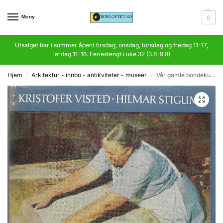
Meny
0
Utsalget har i sommer åpent tirsdag, onsdag, torsdag og fredag 11-17,
lørdag 11-16. Feriestengt i uke 32 (3.8-9.8)
Hjem
Arkitektur - innbo - antikviteter - museer
Vår gamle bondekultur – bind II
/
/