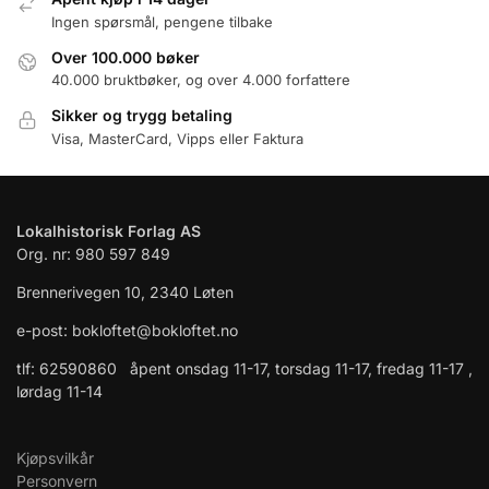
Ingen spørsmål, pengene tilbake
Over 100.000 bøker
40.000 bruktbøker, og over 4.000 forfattere
Sikker og trygg betaling
Visa, MasterCard, Vipps eller Faktura
Lokalhistorisk Forlag AS
Org. nr: 980 597 849
Brennerivegen 10, 2340 Løten
e-post: bokloftet@bokloftet.no
tlf: 62590860 åpent onsdag 11-17, torsdag 11-17, fredag 11-17 ,
lørdag 11-14
Kjøpsvilkår
Personvern