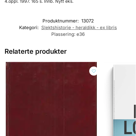
4.oppl. 1997. 165 s. Innb. Nytt eks.
Produktnummer:
13072
Kategori:
Slektshistorie - heraldikk - ex libris
Plassering:
e36
Relaterte produkter