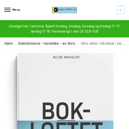
Meny
0
Utsalget har i sommer åpent tirsdag, onsdag, torsdag og fredag 11-17,
lørdag 11-16. Feriestengt i uke 32 (3.8-9.8)
Hjem
Slektshistorie - heraldikk - ex libris
Våre røtter. Håndbok i slektsgranskning for nybegynnere og viderekomne
/
/