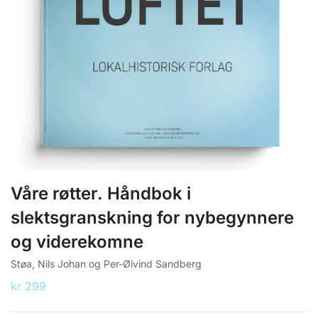
Våre røtter. Håndbok i
slektsgranskning for nybegynnere
og viderekomne
Støa, Nils Johan og Per-Øivind Sandberg
kr
299