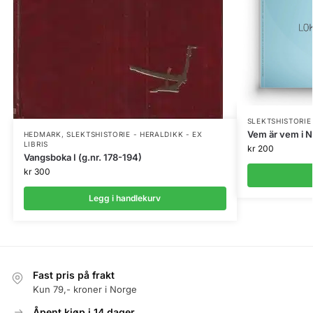
SLEKTSHISTORIE 
Vem är vem i N
HEDMARK
,
SLEKTSHISTORIE - HERALDIKK - EX
LIBRIS
kr
200
Vangsboka I (g.nr. 178-194)
kr
300
Legg i handlekurv
Fast pris på frakt
Kun 79,- kroner i Norge
Åpent kjøp i 14 dager