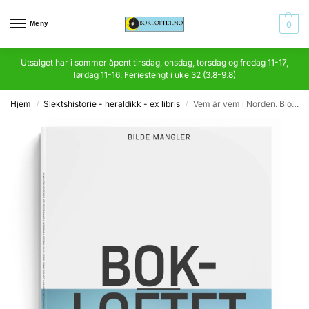
Meny
0
Utsalget har i sommer åpent tirsdag, onsdag, torsdag og fredag 11-17,
lørdag 11-16. Feriestengt i uke 32 (3.8-9.8)
Hjem
Slektshistorie - heraldikk - ex libris
Vem är vem i Norden. Biografisk handbok
/
/