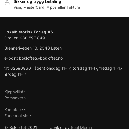
Sikker og trygg betaling
Visa, MasterCard, Vipps eller Faktura
Lokalhistorisk Forlag AS
Org. nr: 980 597 849
Brennerivegen 10, 2340 Løten
e-post: bokloftet@bokloftet.no
tlf: 62590860 åpent onsdag 11-17, torsdag 11-17, fredag 11-17 ,
lørdag 11-14
Kjøpsvilkår
Personvern
Kontakt oss
Facebookside
© Bokloftet 2021 Utviklet av
Seal Media