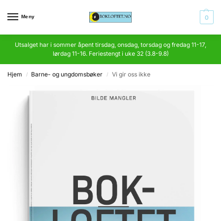
Meny
0
Utsalget har i sommer åpent tirsdag, onsdag, torsdag og fredag 11-17,
lørdag 11-16. Feriestengt i uke 32 (3.8-9.8)
Hjem
Barne- og ungdomsbøker
Vi gir oss ikke
/
/