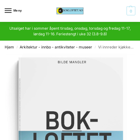
Meny
0
Utsalget har i sommer åpent tirsdag, onsdag, torsdag og fredag 11-17,
lørdag 11-16. Feriestengt i uke 32 (3.8-9.8)
Hjem
Arkitektur - innbo - antikviteter - museer
Vi innreder kjøkkenet og spiseplassen
/
/