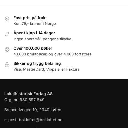
Fast pris på frakt
Kun 79,- kroner i Norge
Åpent kjøp i 14 dager
Ingen spørsmål, pengene tilbake
Over 100.000 bøker
40.000 bruktbøker, og over 4.000 forfattere
Sikker og trygg betaling
Visa, MasterCard, Vipps eller Faktura
Lokalhistorisk Forlag AS
Org. nr: 980 597 849
Brennerivegen 10, 2340 Løten
e-post: bokloftet@bokloftet.no