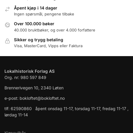
Åpent kjøp i 14 dager
Ingen spørsmål, pengene tilbake
Over 100.000 bøker
40.000 bruktbøker, og over 4.000 forfattere
Sikker og trygg betaling
Visa, MasterCard, Vipps eller Faktura
Lokalhistorisk Forlag AS
Org. nr: 980 597 849
Brennerivegen 10, 2340 Løten
e-post: bokloftet@bokloftet.no
tlf: 62590860 åpent onsdag 11-17, torsdag 11-17, fredag 11-17 ,
lørdag 11-14
Kjøpsvilkår