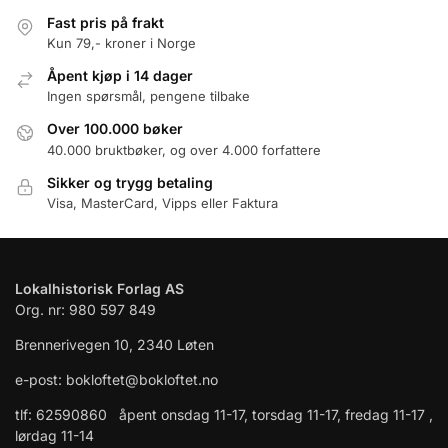
Fast pris på frakt
Kun 79,- kroner i Norge
Åpent kjøp i 14 dager
Ingen spørsmål, pengene tilbake
Over 100.000 bøker
40.000 bruktbøker, og over 4.000 forfattere
Sikker og trygg betaling
Visa, MasterCard, Vipps eller Faktura
Lokalhistorisk Forlag AS
Org. nr: 980 597 849
Brennerivegen 10, 2340 Løten
e-post: bokloftet@bokloftet.no
tlf: 62590860 åpent onsdag 11-17, torsdag 11-17, fredag 11-17 ,
lørdag 11-14