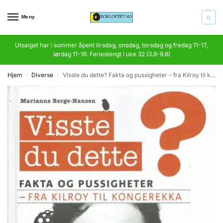
Meny
0
Utsalget har i sommer åpent tirsdag, onsdag, torsdag og fredag 11-17,
lørdag 11-16. Feriestengt i uke 32 (3.8-9.8)
Hjem
Diverse
Visste du dette? Fakta og pussigheter – fra Kilroy til kongerekka
/
/