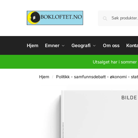
Hjem
Emner
Geografi
Om oss
Konta
Utsalget har i sommer 
Hjem
Politikk - samfunnsdebatt - økonomi - stati
/