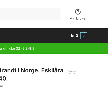
Søk
Min bruker
kr
0
0
engt i uke 32 (3.8-9.8)
Brandt i Norge. Eskilåra
40.
ar.