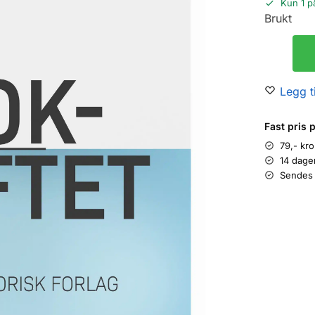
Kun 1 p
Brukt
Legg ti
Fast pris 
79,- kr
14 dage
Sendes 