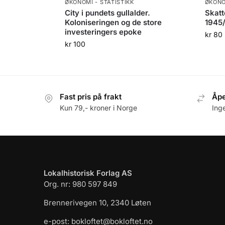
ØKONOMI - STATISTIKK
ØKONO
City i pundets gullalder.
Skatt
Koloniseringen og de store
1945
investeringers epoke
kr
80
kr
100
Fast pris på frakt
Åpe
Kun 79,- kroner i Norge
Ing
Lokalhistorisk Forlag AS
Org. nr: 980 597 849
Brennerivegen 10, 2340 Løten
e-post: bokloftet@bokloftet.no