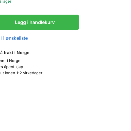
å lager
Legg i handlekurv
l i ønskeliste
på frakt i Norge
oner i Norge
rs åpent kjøp
ut innen 1-2 virkedager