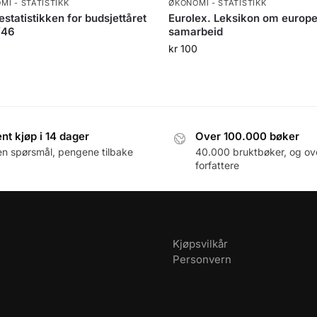
MI - STATISTIKK
ØKONOMI - STATISTIKK
estatistikken for budsjettåret
Eurolex. Leksikon om europe
/46
samarbeid
kr
100
nt kjøp i 14 dager
Over 100.000 bøker
en spørsmål, pengene tilbake
40.000 bruktbøker, og ov
forfattere
Kjøpsvilkår
Personvern