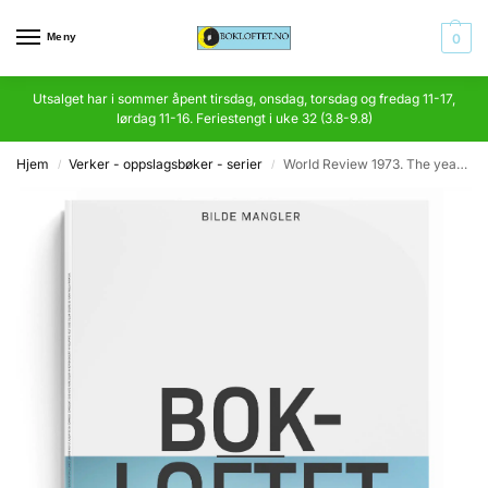
Meny
0
Utsalget har i sommer åpent tirsdag, onsdag, torsdag og fredag 11-17,
lørdag 11-16. Feriestengt i uke 32 (3.8-9.8)
Hjem
Verker - oppslagsbøker - serier
World Review 1973. The year in pictures
/
/