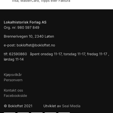
Visa, MasterCard, Vipps eller Faktura
Lokalhistorisk Forlag AS
Org. nr: 980 597 849
Brennerivegen 10, 2340 Løten
e-post: bokloftet@bokloftet.no
tlf: 62590860 åpent onsdag 11-17, torsdag 11-17, fredag 11-17 ,
lørdag 11-14
Kjøpsvilkår
Personvern
Kontakt oss
Facebookside
© Bokloftet 2021 Utviklet av
Seal Media