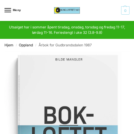
Meny
0
Utsalget har i sommer åpent tirsdag, onsdag, torsdag og fredag 11-17,
lørdag 11-16. Feriestengt i uke 32 (3.8-9.8)
Hjem
Oppland
Årbok for Gudbrandsdalen 1987
/
/