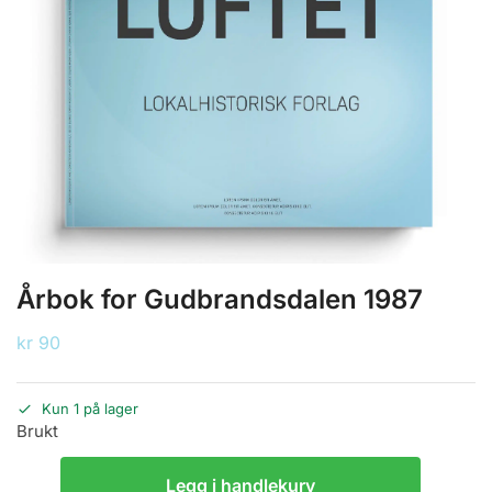
Årbok for Gudbrandsdalen 1987
kr
90
Kun 1 på lager
Brukt
Legg i handlekurv