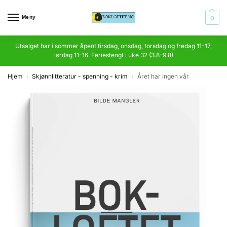
Meny
0
Utsalget har i sommer åpent tirsdag, onsdag, torsdag og fredag 11-17,
lørdag 11-16. Feriestengt i uke 32 (3.8-9.8)
Hjem
Skjønnlitteratur - spenning - krim
Året har ingen vår
/
/