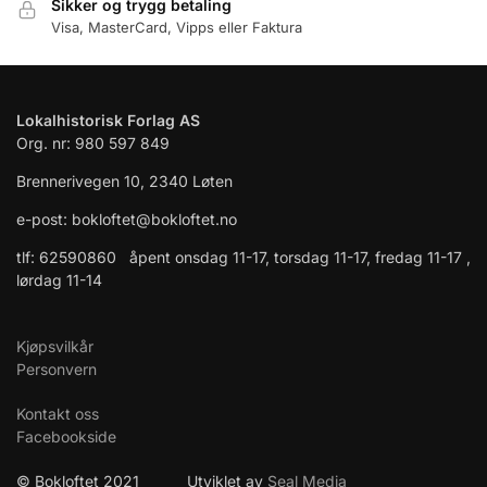
Sikker og trygg betaling
Visa, MasterCard, Vipps eller Faktura
Lokalhistorisk Forlag AS
Org. nr: 980 597 849
Brennerivegen 10, 2340 Løten
e-post: bokloftet@bokloftet.no
tlf: 62590860 åpent onsdag 11-17, torsdag 11-17, fredag 11-17 ,
lørdag 11-14
Kjøpsvilkår
Personvern
Kontakt oss
Facebookside
© Bokloftet 2021 Utviklet av
Seal Media