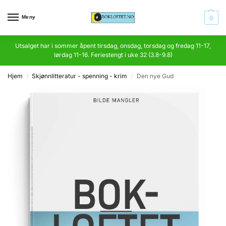
Meny
0
Utsalget har i sommer åpent tirsdag, onsdag, torsdag og fredag 11-17,
lørdag 11-16. Feriestengt i uke 32 (3.8-9.8)
Hjem
Skjønnlitteratur - spenning - krim
Den nye Gud
/
/