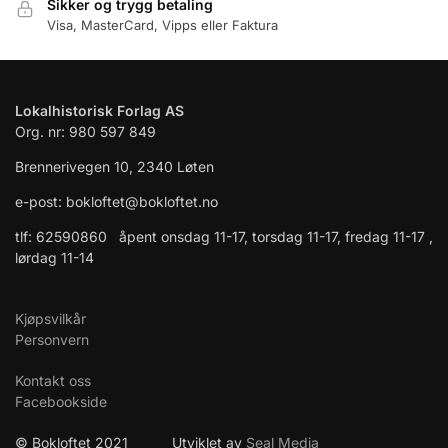
Sikker og trygg betaling
Visa, MasterCard, Vipps eller Faktura
Lokalhistorisk Forlag AS
Org. nr: 980 597 849
Brennerivegen 10, 2340 Løten
e-post: bokloftet@bokloftet.no
tlf: 62590860 åpent onsdag 11-17, torsdag 11-17, fredag 11-17 ,
lørdag 11-14
Kjøpsvilkår
Personvern
Kontakt oss
Facebookside
© Bokloftet 2021 Utviklet av
Seal Media