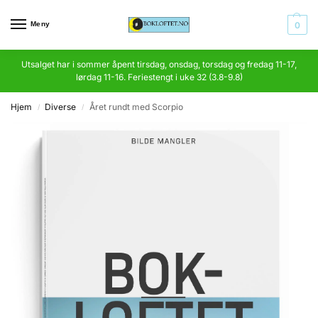
Meny
0
Utsalget har i sommer åpent tirsdag, onsdag, torsdag og fredag 11-17,
lørdag 11-16. Feriestengt i uke 32 (3.8-9.8)
Hjem
Diverse
Året rundt med Scorpio
/
/