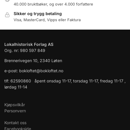
40.000 bruktbøker, og over 4.000 forfattere
Sikker og trygg betaling
Visa, MasterCard, Vipps eller Faktura
Lokalhistorisk Forlag AS
Org. nr: 980 597 849
Brennerivegen 10, 2340 Løten
e-post: bokloftet@bokloftet.no
tlf: 62590860 åpent onsdag 11-17, torsdag 11-17, fredag 11-17 ,
lørdag 11-14
Kjøpsvilkår
Personvern
Kontakt oss
Facebookside