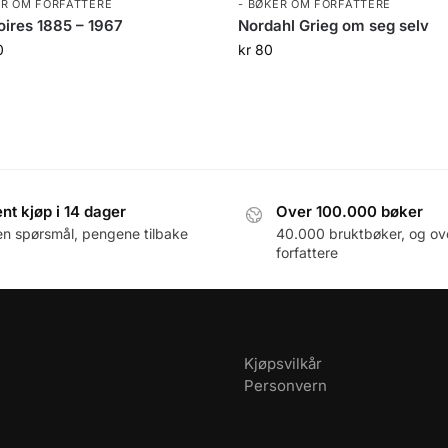
ER OM FORFATTERE
- BØKER OM FORFATTERE
ires 1885 – 1967
Nordahl Grieg om seg selv
0
kr
80
nt kjøp i 14 dager
Over 100.000 bøker
en spørsmål, pengene tilbake
40.000 bruktbøker, og ov
forfattere
Kjøpsvilkår
Personvern