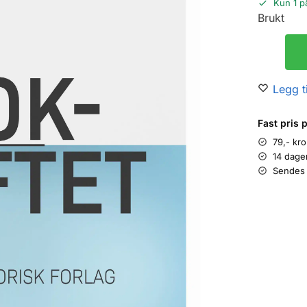
Kun 1 p
Brukt
Legg ti
Fast pris 
79,- kr
14 dage
Sendes 