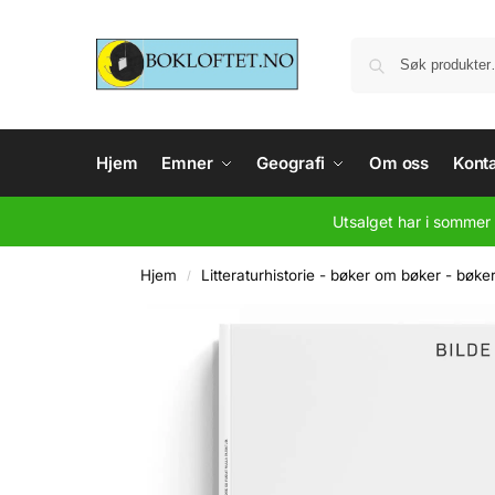
Hjem
Emner
Geografi
Om oss
Konta
Utsalget har i sommer 
Hjem
Litteraturhistorie - bøker om bøker - bøke
/