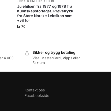
- BØKER OM FORFATTERE
Julehilsen fra 1977 og 1978 fra
Kunnskapsforlaget. Prøvetrykk
fra Store Norske Leksikon som
«vil for
kr
70
Sikker og trygg betaling
er 4.000
Visa, MasterCard, Vipps eller
Faktura
Kontakt oss
Facebookside