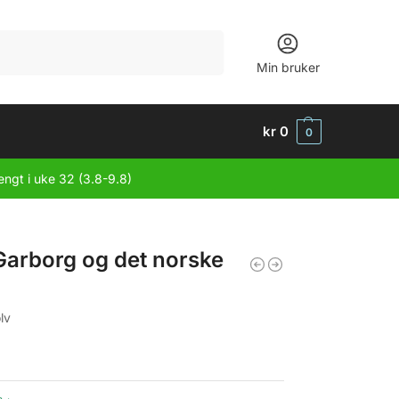
Søk
Min bruker
kr
0
0
engt i uke 32 (3.8-9.8)
Garborg og det norske
lv