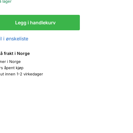
å lager
Legg i handlekurv
l i ønskeliste
på frakt i Norge
oner i Norge
rs åpent kjøp
ut innen 1-2 virkedager