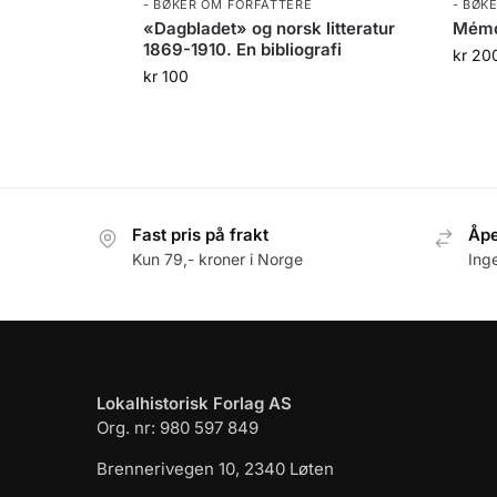
- BØKER OM FORFATTERE
- BØK
«Dagbladet» og norsk litteratur
Mémo
1869-1910. En bibliografi
kr
20
kr
100
Fast pris på frakt
Åpe
Kun 79,- kroner i Norge
Ing
Lokalhistorisk Forlag AS
Org. nr: 980 597 849
Brennerivegen 10, 2340 Løten