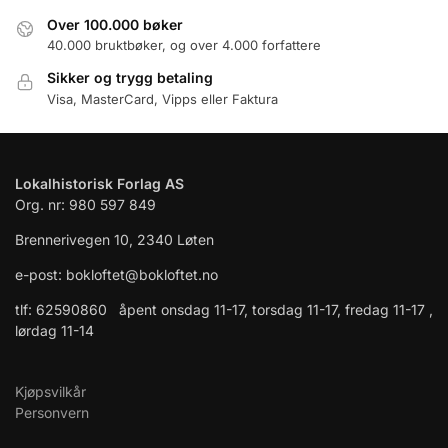
Over 100.000 bøker
40.000 bruktbøker, og over 4.000 forfattere
Sikker og trygg betaling
Visa, MasterCard, Vipps eller Faktura
Lokalhistorisk Forlag AS
Org. nr: 980 597 849
Brennerivegen 10, 2340 Løten
e-post: bokloftet@bokloftet.no
tlf: 62590860 åpent onsdag 11-17, torsdag 11-17, fredag 11-17 ,
lørdag 11-14
Kjøpsvilkår
Personvern