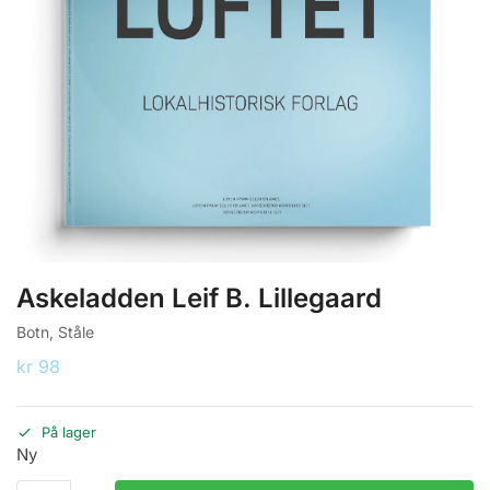
Askeladden Leif B. Lillegaard
Botn, Ståle
kr
98
På lager
Ny