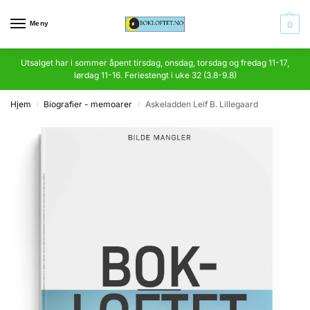
Meny
0
Utsalget har i sommer åpent tirsdag, onsdag, torsdag og fredag 11-17,
lørdag 11-16. Feriestengt i uke 32 (3.8-9.8)
Hjem
Biografier - memoarer
Askeladden Leif B. Lillegaard
/
/