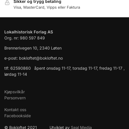
Sikker og trygg betaling
Visa, MasterCard, Vipps eller Faktura
Lokalhistorisk Forlag AS
Org. nr: 980 597 849
Brennerivegen 10, 2340 Løten
e-post: bokloftet@bokloftet.no
tlf: 62590860 åpent onsdag 11-17, torsdag 11-17, fredag 11-17 ,
lørdag 11-14
Kjøpsvilkår
Personvern
Kontakt oss
Facebookside
© Bokloftet 2021 Utviklet av
Seal Media