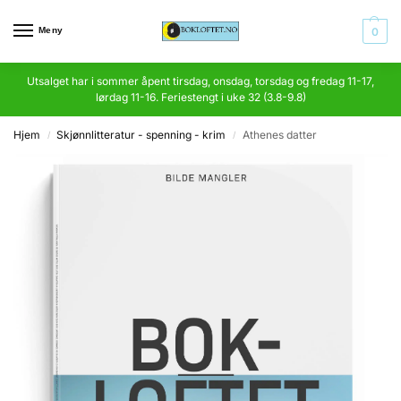
Meny
0
Utsalget har i sommer åpent tirsdag, onsdag, torsdag og fredag 11-17,
lørdag 11-16. Feriestengt i uke 32 (3.8-9.8)
Hjem
Skjønnlitteratur - spenning - krim
Athenes datter
/
/