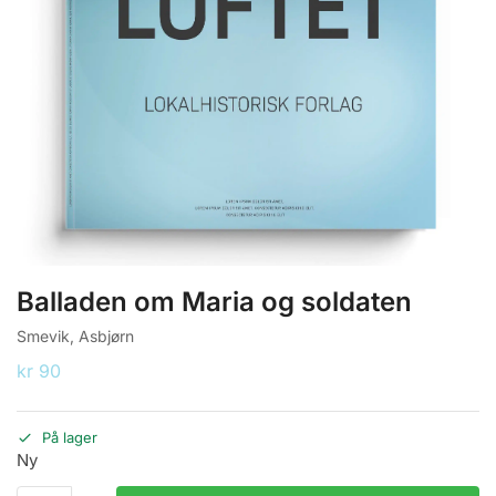
Balladen om Maria og soldaten
Smevik, Asbjørn
kr
90
På lager
Ny