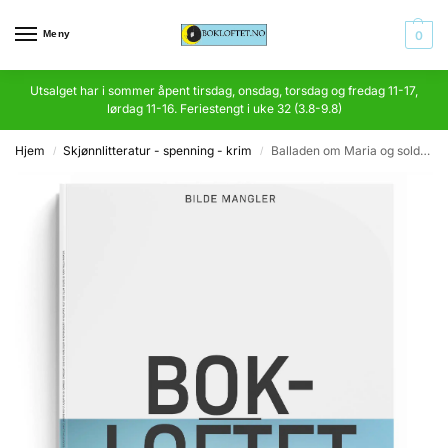
Meny
0
Utsalget har i sommer åpent tirsdag, onsdag, torsdag og fredag 11-17,
lørdag 11-16. Feriestengt i uke 32 (3.8-9.8)
Hjem
Skjønnlitteratur - spenning - krim
Balladen om Maria og soldaten
/
/