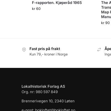
F-rapporten. Kjøperåd 1965
The A
Trans
kr
60
Map 
Manus
kr
90
Fast pris på frakt
Åpe
Kun 79,- kroner i Norge
Ing
Lokalhistorisk Forlag AS
Org. nr: 980 597 849
Brennerivegen 10, 2340 Løten
e-post: bokloftet@bokloftet.no