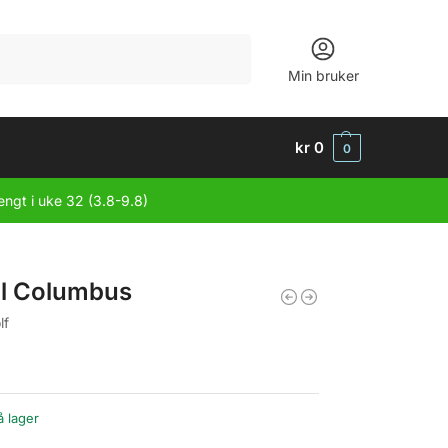
Søk
Min bruker
kr
0
0
engt i uke 32 (3.8-9.8)
til Columbus
lf
å lager