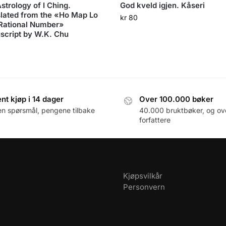
strology of I Ching.
God kveld igjen. Kåseri
lated from the «Ho Map Lo
kr
80
Rational Number»
cript by W.K. Chu
nt kjøp i 14 dager
Over 100.000 bøker
en spørsmål, pengene tilbake
40.000 bruktbøker, og ov
forfattere
Kjøpsvilkår
Personvern