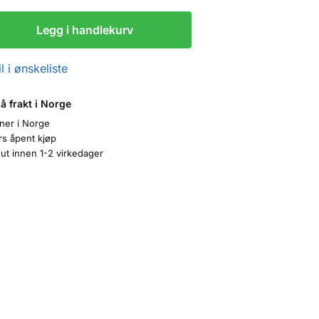
Legg i handlekurv
l i ønskeliste
på frakt i Norge
oner i Norge
rs åpent kjøp
ut innen 1-2 virkedager