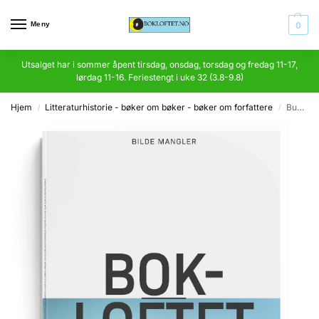
Meny
0
Utsalget har i sommer åpent tirsdag, onsdag, torsdag og fredag 11-17,
lørdag 11-16. Feriestengt i uke 32 (3.8-9.8)
Hjem
Litteraturhistorie - bøker om bøker - bøker om forfattere
Buket til Norge plukket af Erling Nielsen i anledning af 25 år uden for loven
/
/