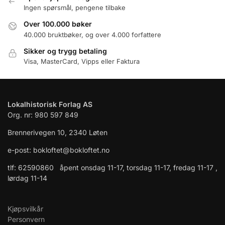
Ingen spørsmål, pengene tilbake
Over 100.000 bøker
40.000 bruktbøker, og over 4.000 forfattere
Sikker og trygg betaling
Visa, MasterCard, Vipps eller Faktura
Lokalhistorisk Forlag AS
Org. nr: 980 597 849
Brennerivegen 10, 2340 Løten
e-post: bokloftet@bokloftet.no
tlf: 62590860 åpent onsdag 11-17, torsdag 11-17, fredag 11-17 ,
lørdag 11-14
Kjøpsvilkår
Personvern