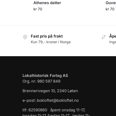
Athenes datter
Guver
kr
70
kr
70
Fast pris på frakt
Åpe
Kun 79,- kroner i Norge
Ing
Lokalhistorisk Forlag AS
Org. nr: 980 597 849
Brennerivegen 10, 2340 Løten
e-post: bokloftet@bokloftet.no
tlf: 62590860 åpent onsdag 11-17,
torsdag 11-17, fredag 11-17 , lørdag 11-