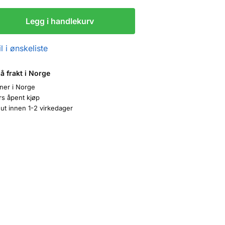
Legg i handlekurv
l i ønskeliste
på frakt i Norge
oner i Norge
rs åpent kjøp
ut innen 1-2 virkedager