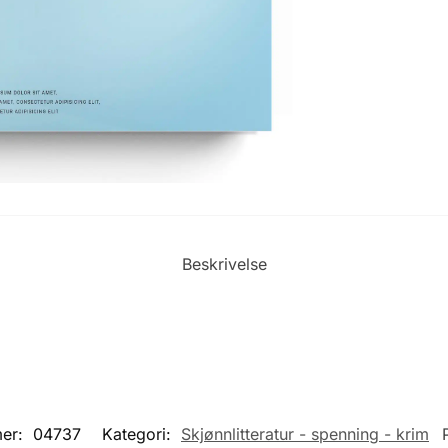
Beskrivelse
mer:
04737
Kategori:
Skjønnlitteratur - spenning - krim