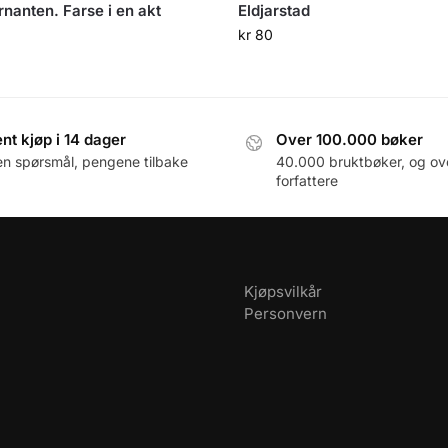
nanten. Farse i en akt
Eldjarstad
kr
80
nt kjøp i 14 dager
Over 100.000 bøker
en spørsmål, pengene tilbake
40.000 bruktbøker, og ov
forfattere
Kjøpsvilkår
Personvern