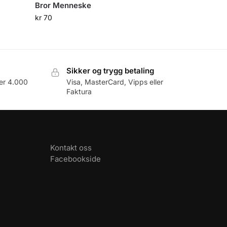
Bror Menneske
kr
70
Sikker og trygg betaling
er 4.000
Visa, MasterCard, Vipps eller
Faktura
Kontakt oss
Facebookside