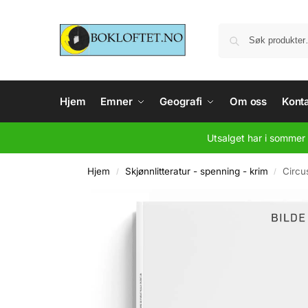
Hjem
Emner
Geografi
Om oss
Konta
Utsalget har i sommer 
Hjem
Skjønnlitteratur - spenning - krim
Circu
/
/