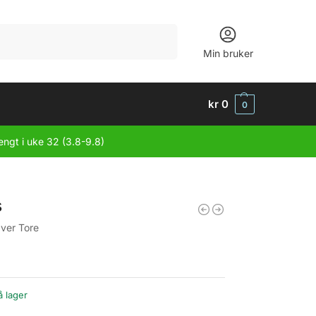
Søk
Min bruker
kr
0
0
engt i uke 32 (3.8-9.8)
s
Iver Tore
å lager