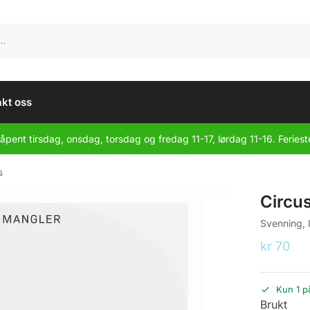
kt oss
åpent tirsdag, onsdag, torsdag og fredag 11-17, lørdag 11-16. Feriest
s
Circu
Svenning, 
kr
70
Kun 1 p
Brukt