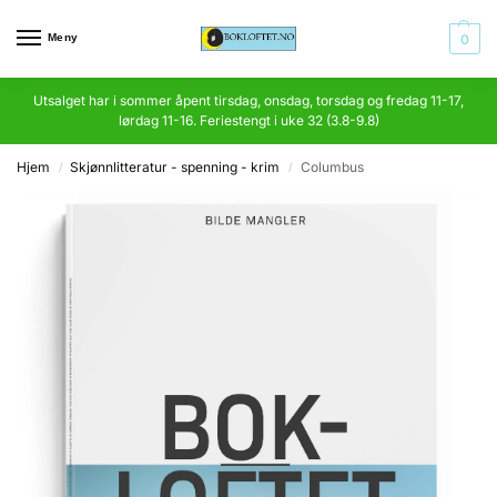
Meny
0
Utsalget har i sommer åpent tirsdag, onsdag, torsdag og fredag 11-17,
lørdag 11-16. Feriestengt i uke 32 (3.8-9.8)
Hjem
Skjønnlitteratur - spenning - krim
Columbus
/
/