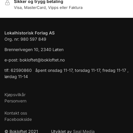
Sikker og trygg betaling
Visa, MasterCard, Vipps eller Faktura
Lokalhistorisk Forlag AS
Org. nr: 980 597 849
Brennerivegen 10, 2340 Løten
e-post: bokloftet@bokloftet.no
tlf: 62590860 åpent onsdag 11-17, torsdag 11-17, fredag 11-17 ,
lørdag 11-14
Kjøpsvilkår
Personvern
Kontakt oss
Facebookside
© Bokloftet 2021 Utviklet av
Seal Media